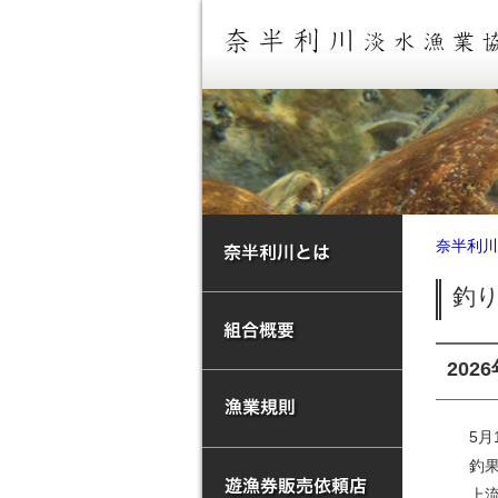
奈半利川
釣
202
5月
釣果
上流