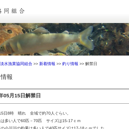
淡水漁業協同組合
>>
新着情報
>>
釣り情報
>>
解禁日
り情報
6年05月15日
解禁日
15日8時 晴れ 全域で約70人ぐらい。
は多い人で60匹－70匹 サイズは15-17ｃｍ
の小川川の釣果は多い人で40匹サイズは17-18ｃｍでした。