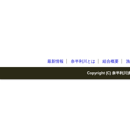
最新情報
奈半利川とは
組合概要
漁
Copyright (C) 奈半利川淡