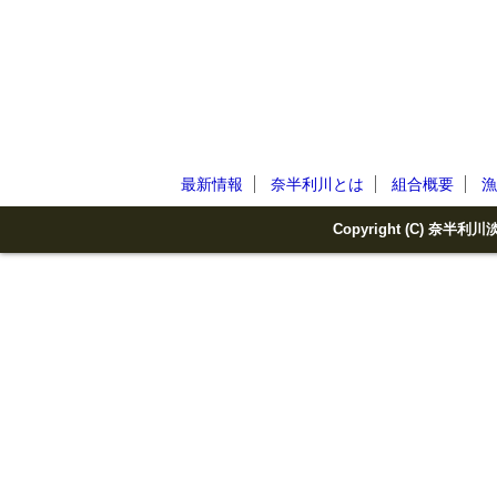
最新情報
奈半利川とは
組合概要
漁
Copyright (C) 奈半利川淡