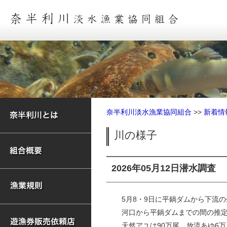
奈半利川淡水漁業協同組合
>>
新着情
川の様子
2026年05月12日
潜水調査
5月8・9日に平鍋ダムから下流
河口から平鍋ダムまでの間の推定
天然アユは90万尾、放流あゆ6