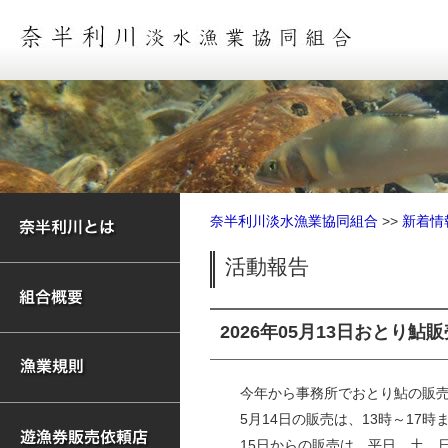
奈半利川淡水漁業協同組合
>>
新着情
活動報告
2026年05月13日
おとり鮎販
今年から事務所でおとり鮎の販売
5月14日の販売は、13時～17時
15日からの販売は、平日、土、日