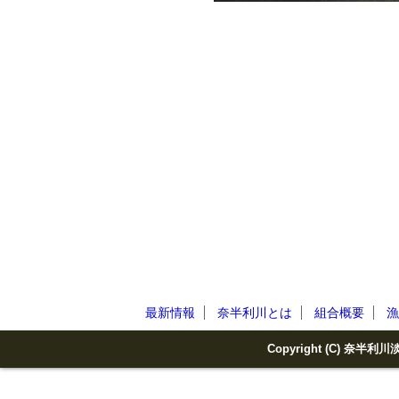
最新情報
奈半利川とは
組合概要
漁
Copyright (C) 奈半利川淡